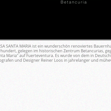
SA SANTA MARIA ist ein wunderschön renoviertes Bauernh
rhundert, gelegen im historischen Zentrum Betancurias, ge
nta Maria" auf Fuerteventura. Es wurde von dem in Deutsc
ografen und Designer Reiner Loos in jahrelanger und mühev