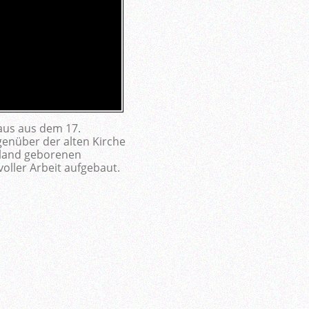
aus aus dem 17.
genüber der alten Kirche
hland geborenen
oller Arbeit aufgebaut.